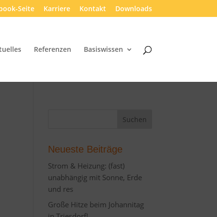
book-Seite
Karriere
Kontakt
Downloads
tuelles
Referenzen
Basiswissen
Neueste Beiträge
Strom & Heizung: (fast)
unabhängig mit Sonne, Erde
und res
Große Hitze beim Johannitag
in Triesdorf!