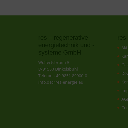
res – regenerative
re
energietechnik und -
Akt
systeme GmbH
Kar
Wolfertsbronn 5
Ges
D-91550 Dinkelsbühl
Do
Telefon +49 9851 89900-0
Kon
info.de@res-energie.eu
Im
AG
Coo