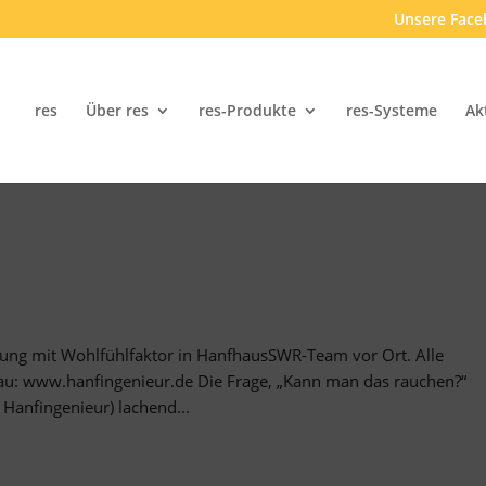
Unsere Face
res
Über res
res-Produkte
res-Systeme
Ak
?
lung mit Wohlfühlfaktor in HanfhausSWR-Team vor Ort. Alle
au: www.hanfingenieur.de Die Frage, „Kann man das rauchen?“
Hanfingenieur) lachend...