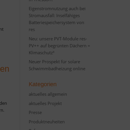
Eigenstromnutzung auch bei
Stromausfall: Inselfähiges
Batteriespeichersystem von
nt
res
Neu: unsere PVT-Module res-
PV++ auf begrünten Dächern =
Klimaschutz³
Neuer Prospekt für solare
ren
Schwimmbadheizung online
Kategorien
aktuelles allgemein
nden
aktuelles Projekt
rn.
Presse
Produktneuheiten