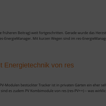
ehe früheren Beitrag) weit fortgeschritten. Gerade wurde das Herzs
 res-EnergieManager. Mit kurzen Wegen sind im res-EnergieManag
it Energietechnik von res
V-Modulen bestückter Tracker ist in privaten Gärten ein eher sel
kt sind es zudem PV Kombimodule von res (res-PV++) – was wirkli