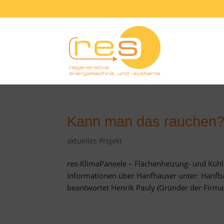
Kann man das rauchen
aktuelles Projekt
res-KlimaPaneele – Flächenheizung- und Küh
Informationen über Hanfhäuser unter: Hanfb
beantwortet Henrik Pauly (Gründer der Firma 