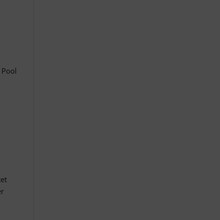
 Pool
tet
er