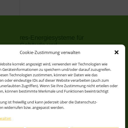
res-Energiesysteme für
Gebäude und
Schwimmbäder
Cookie-Zustimmung verwalten
res-solSupport bivalent plus WP
ebsite korrekt angezeigt wird, verwenden wir Technologien wie
izung
m Geräteinformationen zu speichern und/oder darauf zuzugreifen.
res-solAutark terra / ice
iesen Technologien zustimmen, können wir Daten wie das
res-solAutark air Luft-WP
en oder eindeutige IDs auf dieser Website verarbeiten (auch zum
unerlaubten Zugriffen). Wenn Sie Ihre Zustimmung nicht erteilen oder
res-solAutark multiQ Eis/Erde
en, können bestimmte Merkmale und Funktionen beeinträchtigt
plus Luft-WP
hes
gung ist freiwillig und kann jederzeit über die Datenschutz-
Solare Schwimmbadheizung CO2-
gen widerrufen bzw. angepasst werden.
frei res-solAutark Pool
rwalten