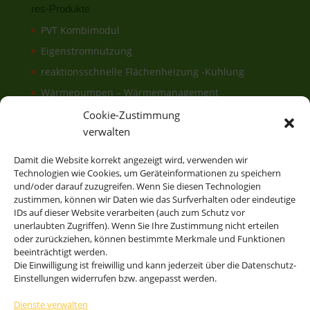
res-Produkte
PVT Kombimodul
Eigenstromnutzung
reaktionsschnelle Flächenheizung -Kühlung
Wärmepumpen – Wärmemanagement
Elektronisches & hydraulisches
Cookie-Zustimmung
Energiemanagement
verwalten
FrischwasserModul
Damit die Website korrekt angezeigt wird, verwenden wir
EisSpeicher
Technologien wie Cookies, um Geräteinformationen zu speichern
und/oder darauf zuzugreifen. Wenn Sie diesen Technologien
Erdwärmeanlage
zustimmen, können wir Daten wie das Surfverhalten oder eindeutige
IDs auf dieser Website verarbeiten (auch zum Schutz vor
unerlaubten Zugriffen). Wenn Sie Ihre Zustimmung nicht erteilen
oder zurückziehen, können bestimmte Merkmale und Funktionen
res-Energiesysteme für Gebäude und Schwimmbäder
beeinträchtigt werden.
res-solSupport bivalent plus WP
Die Einwilligung ist freiwillig und kann jederzeit über die Datenschutz-
Einstellungen widerrufen bzw. angepasst werden.
res-solAutark terra / ice
res-solAutark air Luft-WP
Dienste verwalten