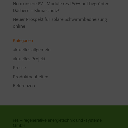
Neu: unsere PVT-Module res-PV++ auf begrünten
Dächern = Klimaschutz³
Neuer Prospekt für solare Schwimmbadheizung
online
Kategorien
aktuelles allgemein
aktuelles Projekt
Presse
Produktneuheiten
Referenzen
res – regenerative energietechnik und -systeme
GmbH