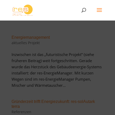
Energiemanagement
aktuelles Projekt
Inzwischen ist das „futuristische Projekt“ (siehe
früheren Beitrag) weit fortgeschritten. Gerade
wurde das Herzstück des Gebäudeenergie-Systems
installiert: der res-EnergieManager. Mit kurzen
Wegen sind im res-EnergieManager Pumpen,
Mischer und Wärmetauscher...
Gründerzeit trifft Energiezukunft: res-solAutark
terra
Referenzen