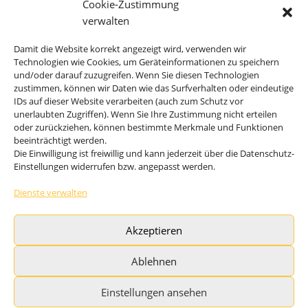
Elektronisches & hydraulisches
Cookie-Zustimmung
Energiemanagement
verwalten
FrischwasserModul
Damit die Website korrekt angezeigt wird, verwenden wir
EisSpeicher
Technologien wie Cookies, um Geräteinformationen zu speichern
und/oder darauf zuzugreifen. Wenn Sie diesen Technologien
Erdwärmeanlage
zustimmen, können wir Daten wie das Surfverhalten oder eindeutige
IDs auf dieser Website verarbeiten (auch zum Schutz vor
unerlaubten Zugriffen). Wenn Sie Ihre Zustimmung nicht erteilen
oder zurückziehen, können bestimmte Merkmale und Funktionen
res-Energiesysteme für Gebäude und Schwimmbäder
beeinträchtigt werden.
res-solSupport bivalent plus WP
Die Einwilligung ist freiwillig und kann jederzeit über die Datenschutz-
Einstellungen widerrufen bzw. angepasst werden.
res-solAutark terra / ice
res-solAutark air Luft-WP
Dienste verwalten
res-solAutark multiQ Eis/Erde plus Luft-WP
Akzeptieren
Solare Schwimmbadheizung CO2-frei res-solAutark
Pool
Ablehnen
Einstellungen ansehen