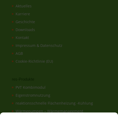
Aktuelles
Karriere
Geschichte
Downloads
Kontakt
Impressum & Datenschutz
AGB
Cookie-Richtlinie (EU)
res-Produkte
PVT Kombimodul
Eigenstromnutzung
reaktionsschnelle Flächenheizung -Kühlung
Wärmepumpen – Wärmemanagement