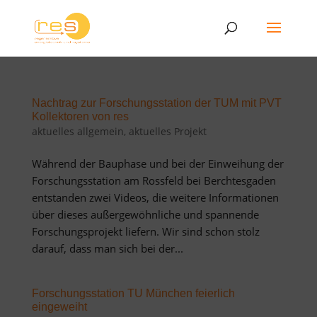
Nachtrag zur Forschungsstation der TUM mit PVT
Kollektoren von res
aktuelles allgemein
,
aktuelles Projekt
Während der Bauphase und bei der Einweihung der
Forschungsstation am Rossfeld bei Berchtesgaden
entstanden zwei Videos, die weitere Informationen
über dieses außergewöhnliche und spannende
Forschungsprojekt liefern. Wir sind schon stolz
darauf, dass man sich bei der...
Forschungsstation TU München feierlich
eingeweiht