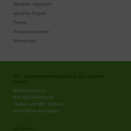
aktuelles allgemein
aktuelles Projekt
Presse
Produktneuheiten
Referenzen
res – regenerative energietechnik und -systeme
GmbH
Wolfertsbronn 5
D-91550 Dinkelsbühl
Telefon +49 9851 89900-0
info.de@res-energie.eu
res GmbH