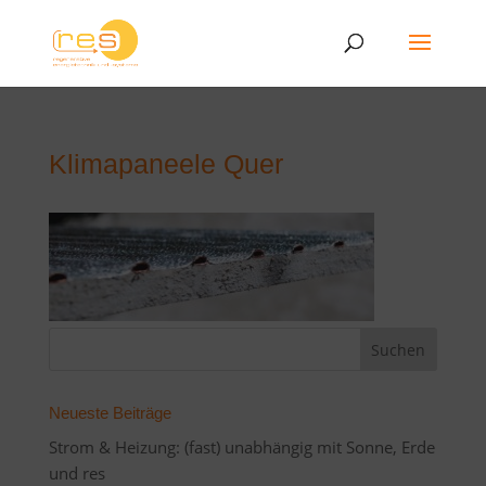
Klimapaneele Quer
Neueste Beiträge
Strom & Heizung: (fast) unabhängig mit Sonne, Erde
und res