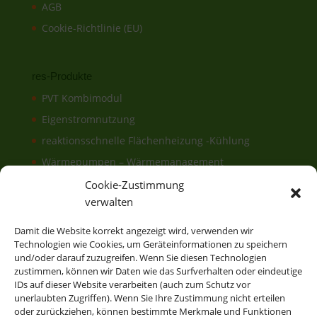
AGB
Cookie-Richtlinie (EU)
res-Produkte
PVT Kombimodul
Eigenstromnutzung
reaktionsschnelle Flächenheizung -Kühlung
Wärmepumpen – Wärmemanagement
Elektronisches & hydraulisches
Cookie-Zustimmung
Energiemanagement
verwalten
FrischwasserModul
Damit die Website korrekt angezeigt wird, verwenden wir
EisSpeicher
Technologien wie Cookies, um Geräteinformationen zu speichern
und/oder darauf zuzugreifen. Wenn Sie diesen Technologien
Erdwärmeanlage
zustimmen, können wir Daten wie das Surfverhalten oder eindeutige
IDs auf dieser Website verarbeiten (auch zum Schutz vor
unerlaubten Zugriffen). Wenn Sie Ihre Zustimmung nicht erteilen
oder zurückziehen, können bestimmte Merkmale und Funktionen
res-Energiesysteme für Gebäude und Schwimmbäder