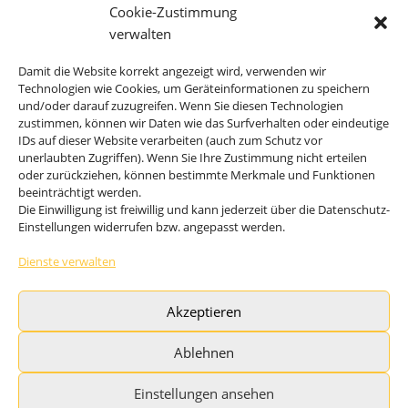
Elektronisches & hydraulisches
Cookie-Zustimmung
Energiemanagement
verwalten
FrischwasserModul
Damit die Website korrekt angezeigt wird, verwenden wir
EisSpeicher
Technologien wie Cookies, um Geräteinformationen zu speichern
und/oder darauf zuzugreifen. Wenn Sie diesen Technologien
Erdwärmeanlage
zustimmen, können wir Daten wie das Surfverhalten oder eindeutige
IDs auf dieser Website verarbeiten (auch zum Schutz vor
unerlaubten Zugriffen). Wenn Sie Ihre Zustimmung nicht erteilen
oder zurückziehen, können bestimmte Merkmale und Funktionen
res-Energiesysteme für Gebäude und Schwimmbäder
beeinträchtigt werden.
res-solSupport bivalent plus WP
Die Einwilligung ist freiwillig und kann jederzeit über die Datenschutz-
Einstellungen widerrufen bzw. angepasst werden.
res-solAutark terra / ice
res-solAutark air Luft-WP
Dienste verwalten
res-solAutark multiQ Eis/Erde plus Luft-WP
Akzeptieren
Solare Schwimmbadheizung CO2-frei res-solAutark
Pool
Ablehnen
Einstellungen ansehen