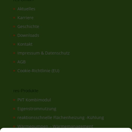
Aktuelles
Karriere
Geschichte
Downloads
Kontakt
Impressum & Datenschutz
AGB
Cookie-Richtlinie (EU)
res-Produkte
PVT Kombimodul
Eigenstromnutzung
reaktionsschnelle Flächenheizung -Kühlung
Wärmepumpen – Wärmemanagement