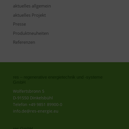
aktuelles allgemein
aktuelles Projekt
Presse
Produktneuheiten
Referenzen
res – regenerative energietechnik und -systeme
GmbH
Wolfertsbronn 5
D-91550 Dinkelsbühl
Telefon +49 9851 89900-0
info.de@res-energie.eu
res GmbH