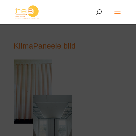
KlimaPaneele bild