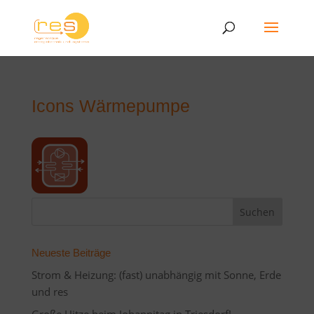
Icons Wärmepumpe
Neueste Beiträge
Strom & Heizung: (fast) unabhängig mit Sonne, Erde
und res
Große Hitze beim Johannitag in Triesdorf!