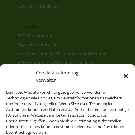
Cookie-Richtlinie (EU)
res-Produkte
PVT Kombimodul
Eigenstromnutzung
reaktionsschnelle Flächenheizung -Kühlung
Wärmepumpen – Wärmemanagement
Elektronisches & hydraulisches
Cookie-Zustimmung
Energiemanagement
verwalten
FrischwasserModul
Damit die Website korrekt angezeigt wird, verwenden wir
EisSpeicher
Technologien wie Cookies, um Geräteinformationen zu speichern
und/oder darauf zuzugreifen. Wenn Sie diesen Technologien
Erdwärmeanlage
zustimmen, können wir Daten wie das Surfverhalten oder eindeutige
IDs auf dieser Website verarbeiten (auch zum Schutz vor
unerlaubten Zugriffen). Wenn Sie Ihre Zustimmung nicht erteilen
oder zurückziehen, können bestimmte Merkmale und Funktionen
res-Energiesysteme für Gebäude und Schwimmbäder
beeinträchtigt werden.