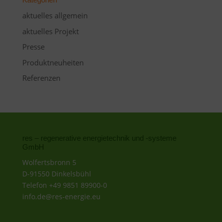
aktuelles allgemein
aktuelles Projekt
Presse
Produktneuheiten
Referenzen
res – regenerative energietechnik und -systeme
GmbH
Wolfertsbronn 5
D-91550 Dinkelsbühl
Telefon +49 9851 89900-0
info.de@res-energie.eu