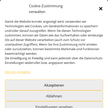
Elektronisches & hydraulisches
Cookie-Zustimmung
Energiemanagement
verwalten
FrischwasserModul
Damit die Website korrekt angezeigt wird, verwenden wir
EisSpeicher
Technologien wie Cookies, um Geräteinformationen zu speichern
und/oder darauf zuzugreifen. Wenn Sie diesen Technologien
Erdwärmeanlage
zustimmen, können wir Daten wie das Surfverhalten oder eindeutige
IDs auf dieser Website verarbeiten (auch zum Schutz vor
unerlaubten Zugriffen). Wenn Sie Ihre Zustimmung nicht erteilen
oder zurückziehen, können bestimmte Merkmale und Funktionen
res-Energiesysteme für Gebäude und Schwimmbäder
beeinträchtigt werden.
res-solSupport bivalent plus WP
Die Einwilligung ist freiwillig und kann jederzeit über die Datenschutz-
Einstellungen widerrufen bzw. angepasst werden.
res-solAutark terra / ice
res-solAutark air Luft-WP
Dienste verwalten
res-solAutark multiQ Eis/Erde plus Luft-WP
Akzeptieren
Solare Schwimmbadheizung CO2-frei res-solAutark
Pool
Ablehnen
Einstellungen ansehen