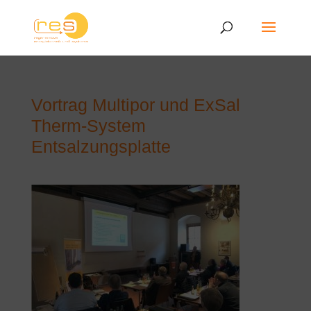
Vortrag Multipor und ExSal
Therm-System
Entsalzungsplatte