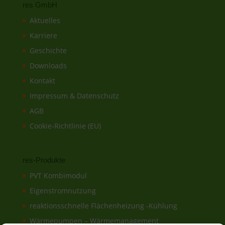
res GmbH
Aktuelles
Karriere
Geschichte
Downloads
Kontakt
Impressum & Datenschutz
AGB
Cookie-Richtlinie (EU)
res-Produkte
PVT Kombimodul
Eigenstromnutzung
reaktionsschnelle Flächenheizung -Kühlung
Wärmepumpen – Wärmemanagement