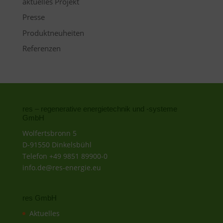
aktuelles Projekt
Presse
Produktneuheiten
Referenzen
res – regenerative energietechnik und -systeme
GmbH
Wolfertsbronn 5
D-91550 Dinkelsbühl
Telefon +49 9851 89900-0
info.de@res-energie.eu
res GmbH
Aktuelles