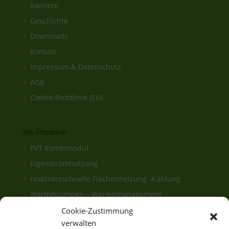
Karriere
Geschichte
Downloads
Kontakt
Impressum & Datenschutz
AGB
Cookie-Richtlinie (EU)
res-Produkte
PVT Kombimodul
Eigenstromnutzung
reaktionsschnelle Flächenheizung -Kühlung
Wärmepumpen – Wärmemanagement
Elektronisches & hydraulisches
Cookie-Zustimmung
Energiemanagement
verwalten