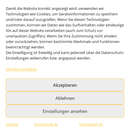
FrischwasserModul
Damit die Website korrekt angezeigt wird, verwenden wir
EisSpeicher
Technologien wie Cookies, um Geräteinformationen zu speichern
und/oder darauf zuzugreifen. Wenn Sie diesen Technologien
Erdwärmeanlage
zustimmen, können wir Daten wie das Surfverhalten oder eindeutige
IDs auf dieser Website verarbeiten (auch zum Schutz vor
unerlaubten Zugriffen). Wenn Sie Ihre Zustimmung nicht erteilen
oder zurückziehen, können bestimmte Merkmale und Funktionen
res-Energiesysteme für Gebäude und Schwimmbäder
beeinträchtigt werden.
res-solSupport bivalent plus WP
Die Einwilligung ist freiwillig und kann jederzeit über die Datenschutz-
Einstellungen widerrufen bzw. angepasst werden.
res-solAutark terra / ice
res-solAutark air Luft-WP
Dienste verwalten
res-solAutark multiQ Eis/Erde plus Luft-WP
Akzeptieren
Solare Schwimmbadheizung CO2-frei res-solAutark
Pool
Ablehnen
Einstellungen ansehen
Cookie-
Impressum &
Impressum &