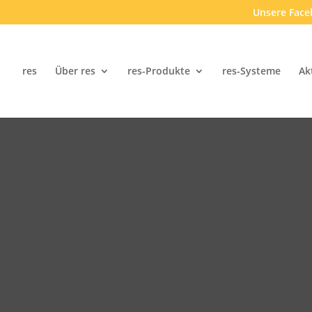
Unsere Face
res
Über res
res-Produkte
res-Systeme
Ak