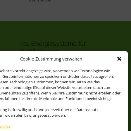
Referenzen
res-Energiesysteme für
Gebäude und
Schwimmbäder
Cookie-Zustimmung verwalten
res-solSupport bivalent plus WP
ebsite korrekt angezeigt wird, verwenden wir Technologien wie
izung
m Geräteinformationen zu speichern und/oder darauf zuzugreifen.
res-solAutark terra / ice
iesen Technologien zustimmen, können wir Daten wie das
res-solAutark air Luft-WP
en oder eindeutige IDs auf dieser Website verarbeiten (auch zum
unerlaubten Zugriffen). Wenn Sie Ihre Zustimmung nicht erteilen oder
res-solAutark multiQ Eis/Erde
en, können bestimmte Merkmale und Funktionen beeinträchtigt
plus Luft-WP
hes
gung ist freiwillig und kann jederzeit über die Datenschutz-
Solare Schwimmbadheizung CO2-
gen widerrufen bzw. angepasst werden.
frei res-solAutark Pool
rwalten