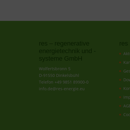
res – regenerative
re
energietechnik und -
Akt
systeme GmbH
Kar
Wolfertsbronn 5
Ges
D-91550 Dinkelsbühl
Do
Telefon +49 9851 89900-0
Kon
info.de@res-energie.eu
Im
AG
Coo