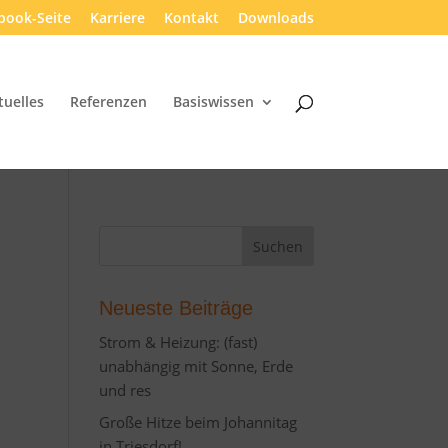
book-Seite
Karriere
Kontakt
Downloads
tuelles
Referenzen
Basiswissen
Neueste Beiträge
Strom & Heizung: (fast)
unabhängig mit Sonne, Erde
und res
Große Hitze beim Johannitag
in Triesdorf!