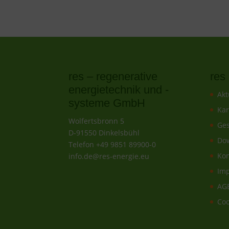
res – regenerative
re
energietechnik und -
Akt
systeme GmbH
Kar
Wolfertsbronn 5
Ges
D-91550 Dinkelsbühl
Do
Telefon +49 9851 89900-0
Kon
info.de@res-energie.eu
Im
AG
Coo