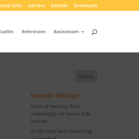
book-Seite
Karriere
Kontakt
Downloads
tuelles
Referenzen
Basiswissen
Neueste Beiträge
Strom & Heizung: (fast)
unabhängig mit Sonne, Erde
und res
Große Hitze beim Johannitag
in Triesdorf!