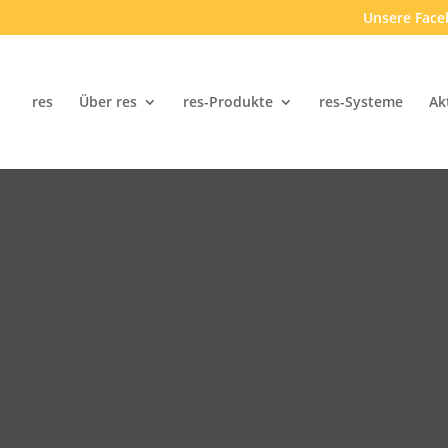
Unsere Face
res
Über res
res-Produkte
res-Systeme
Ak