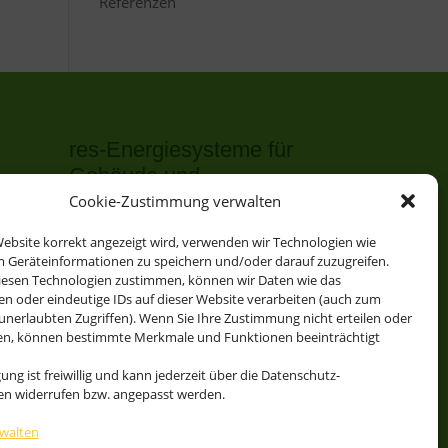
Referenzen
res-Energiesysteme für
Gebäude und
Schwimmbäder
Cookie-Zustimmung verwalten
res-solSupport bivalent plus WP
ebsite korrekt angezeigt wird, verwenden wir Technologien wie
izung
m Geräteinformationen zu speichern und/oder darauf zuzugreifen.
res-solAutark terra / ice
iesen Technologien zustimmen, können wir Daten wie das
res-solAutark air Luft-WP
en oder eindeutige IDs auf dieser Website verarbeiten (auch zum
unerlaubten Zugriffen). Wenn Sie Ihre Zustimmung nicht erteilen oder
res-solAutark multiQ Eis/Erde
en, können bestimmte Merkmale und Funktionen beeinträchtigt
plus Luft-WP
hes
gung ist freiwillig und kann jederzeit über die Datenschutz-
Solare Schwimmbadheizung CO2-
gen widerrufen bzw. angepasst werden.
frei res-solAutark Pool
rwalten