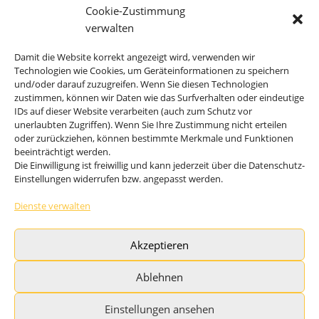
Elektronisches & hydraulisches
Cookie-Zustimmung
Energiemanagement
verwalten
FrischwasserModul
Damit die Website korrekt angezeigt wird, verwenden wir
EisSpeicher
Technologien wie Cookies, um Geräteinformationen zu speichern
und/oder darauf zuzugreifen. Wenn Sie diesen Technologien
Erdwärmeanlage
zustimmen, können wir Daten wie das Surfverhalten oder eindeutige
IDs auf dieser Website verarbeiten (auch zum Schutz vor
unerlaubten Zugriffen). Wenn Sie Ihre Zustimmung nicht erteilen
oder zurückziehen, können bestimmte Merkmale und Funktionen
res-Energiesysteme für Gebäude und Schwimmbäder
beeinträchtigt werden.
res-solSupport bivalent plus WP
Die Einwilligung ist freiwillig und kann jederzeit über die Datenschutz-
Einstellungen widerrufen bzw. angepasst werden.
res-solAutark terra / ice
res-solAutark air Luft-WP
Dienste verwalten
res-solAutark multiQ Eis/Erde plus Luft-WP
Akzeptieren
Solare Schwimmbadheizung CO2-frei res-solAutark
Pool
Ablehnen
Einstellungen ansehen