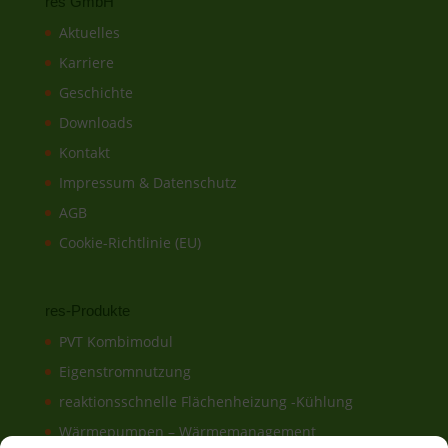
res GmbH
Aktuelles
Karriere
Geschichte
Downloads
Kontakt
Impressum & Datenschutz
AGB
Cookie-Richtlinie (EU)
res-Produkte
PVT Kombimodul
Eigenstromnutzung
reaktionsschnelle Flächenheizung -Kühlung
Wärmepumpen – Wärmemanagement