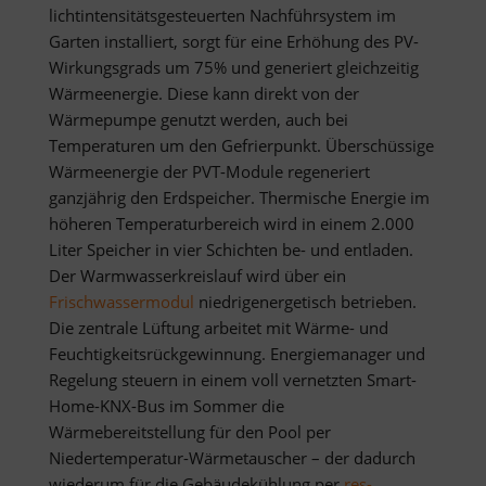
lichtintensitätsgesteuerten Nachführsystem im
Garten installiert, sorgt für eine Erhöhung des PV-
Wirkungsgrads um 75% und generiert gleichzeitig
Wärmeenergie. Diese kann direkt von der
Wärmepumpe genutzt werden, auch bei
Temperaturen um den Gefrierpunkt. Überschüssige
Wärmeenergie der PVT-Module regeneriert
ganzjährig den Erdspeicher. Thermische Energie im
höheren Temperaturbereich wird in einem 2.000
Liter Speicher in vier Schichten be- und entladen.
Der Warmwasserkreislauf wird über ein
Frischwassermodul
niedrigenergetisch betrieben.
Die zentrale Lüftung arbeitet mit Wärme- und
Feuchtigkeitsrückgewinnung. Energiemanager und
Regelung steuern in einem voll vernetzten Smart-
Home-KNX-Bus im Sommer die
Wärmebereitstellung für den Pool per
Niedertemperatur-Wärmetauscher – der dadurch
wiederum für die Gebäudekühlung per
res-