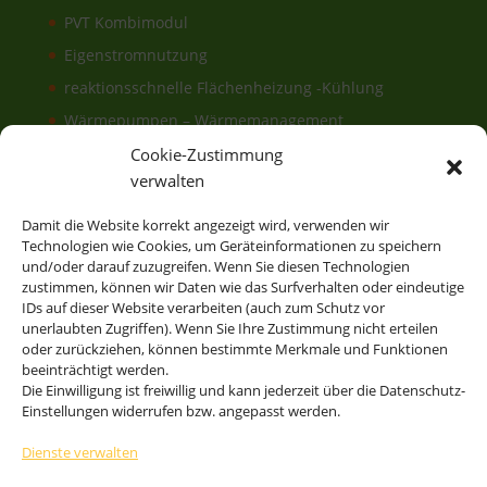
PVT Kombimodul
Eigenstromnutzung
reaktionsschnelle Flächenheizung -Kühlung
Wärmepumpen – Wärmemanagement
Elektronisches & hydraulisches
Cookie-Zustimmung
Energiemanagement
verwalten
FrischwasserModul
Damit die Website korrekt angezeigt wird, verwenden wir
EisSpeicher
Technologien wie Cookies, um Geräteinformationen zu speichern
und/oder darauf zuzugreifen. Wenn Sie diesen Technologien
Erdwärmeanlage
zustimmen, können wir Daten wie das Surfverhalten oder eindeutige
IDs auf dieser Website verarbeiten (auch zum Schutz vor
unerlaubten Zugriffen). Wenn Sie Ihre Zustimmung nicht erteilen
oder zurückziehen, können bestimmte Merkmale und Funktionen
res-Energiesysteme für Gebäude und Schwimmbäder
beeinträchtigt werden.
res-solSupport bivalent plus WP
Die Einwilligung ist freiwillig und kann jederzeit über die Datenschutz-
Einstellungen widerrufen bzw. angepasst werden.
res-solAutark terra / ice
res-solAutark air Luft-WP
Dienste verwalten
res-solAutark multiQ Eis/Erde plus Luft-WP