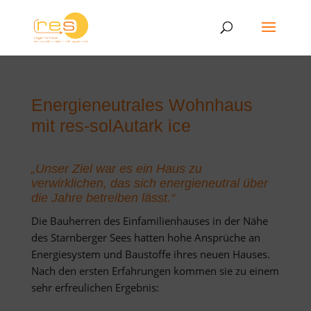
Energieneutrales Wohnhaus
mit res-solAutark ice
„Unser Ziel war es ein Haus zu
verwirklichen, das sich energieneutral über
die Jahre betreiben lässt.“
Die Bauherren des Einfamilienhauses in der Nähe
des Starnberger Sees hatten hohe Ansprüche an
Energiesystem und Baustoffe ihres neuen Hauses.
Nach den ersten Erfahrungen kommen sie zu einem
sehr erfreulichen Ergebnis: